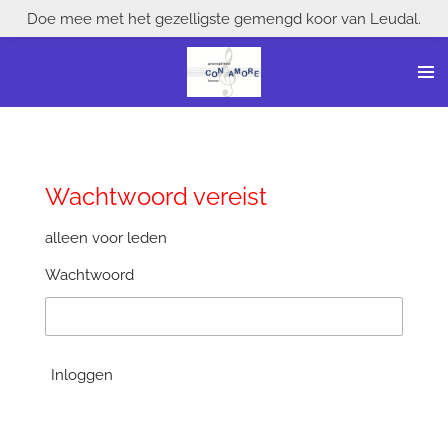
Doe mee met het gezelligste gemengd koor van Leudal.
Ga
direct
naar
de
hoofdinhoud
Wachtwoord vereist
alleen voor leden
Wachtwoord
Inloggen