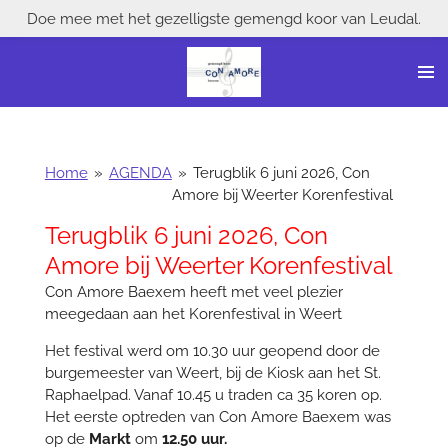
Doe mee met het gezelligste gemengd koor van Leudal.
Ga
direct
naar
de
hoofdinhoud
Home
»
AGENDA
»
Terugblik 6 juni 2026, Con
Amore bij Weerter Korenfestival
Terugblik 6 juni 2026, Con
Amore bij Weerter Korenfestival
Con Amore Baexem heeft met veel plezier
meegedaan aan het Korenfestival in Weert
Het festival werd om 10.30 uur geopend door de
burgemeester van Weert, bij de Kiosk aan het St.
Raphaelpad. Vanaf 10.45 u traden ca 35 koren op.
Het eerste optreden van Con Amore Baexem was
op de
Markt
om
12.50 uur.